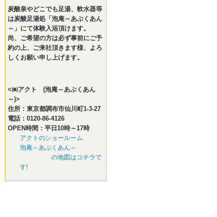
炭酸泉やどこでも足湯、軟水器等
は炭酸足湯処「泡庵～あぶくあん
～」にて体験入浴頂けます。
尚、ご希望の方は必ず事前にご予
約の上、ご来社頂きます様、よろ
しくお願い申し上げます。
<㈱アクト (泡庵～あぶくあん
～)>
住所：東京都調布市仙川町1-3-27
電話：0120-86-4126
OPEN時間：平日10時～17時
アクトのショールーム
泡庵～あぶくあん～
の地図はコチラで
す!