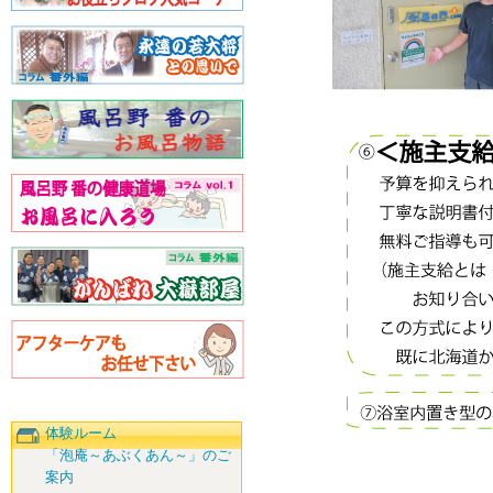
体験ルーム
「泡庵～あぶくあん～」のご
案内