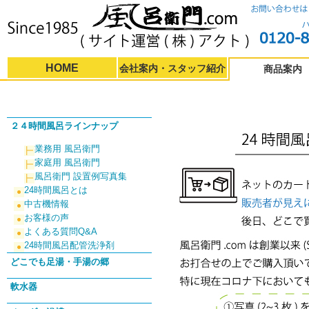
HOME
会社案内・スタッフ紹介
商品案内
２４時間風呂ラインナップ
業務用 風呂衛門
家庭用 風呂衛門
風呂衛門 設置例写真集
24時間風呂とは
中古機情報
お客様の声
よくある質問Q&A
24時間風呂配管洗浄剤
どこでも足湯・手湯の郷
軟水器