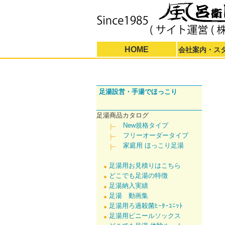
HOME
会社案内・ス
足湯設営・手湯でほっこり
足湯商品カタログ
New規格タイプ
フリーオーダータイプ
家庭用 ほっこり足湯
足湯用お見積りはこちら
どこでも足湯の特徴
足湯納入実績
足湯 動画集
足湯用ろ過殺菌ﾋｰﾀｰﾕﾆｯﾄ
足湯用ビニールソックス