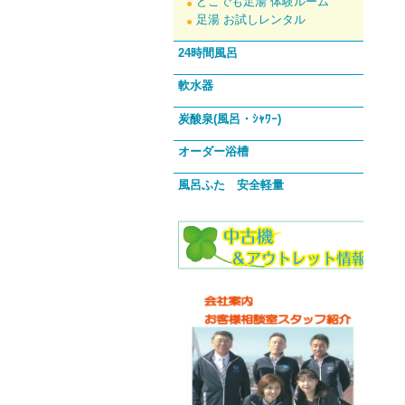
どこでも足湯 体験ルーム
足湯 お試しレンタル
24時間風呂
軟水器
炭酸泉(風呂・ｼｬﾜｰ)
オーダー浴槽
風呂ふた 安全軽量