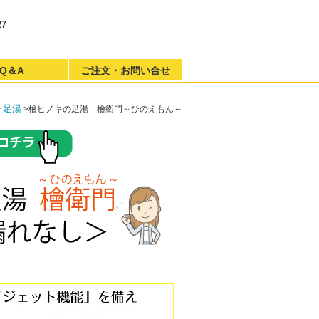
7
Q＆A
ご注文・お問い合せ
足湯
>
>檜ヒノキの足湯 檜衛門～ひのえもん～