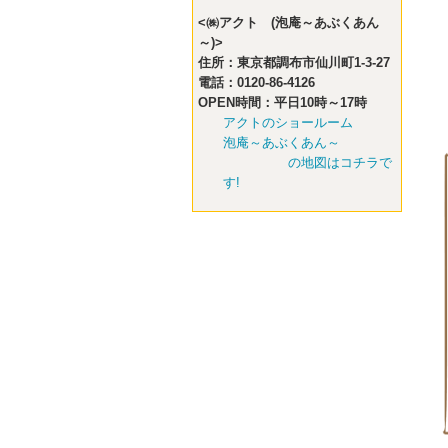
<㈱アクト (泡庵～あぶくあん
～)>
住所：東京都調布市仙川町1-3-27
電話：0120-86-4126
OPEN時間：平日10時～17時
アクトのショールーム
泡庵～あぶくあん～
の地図はコチラで
す!